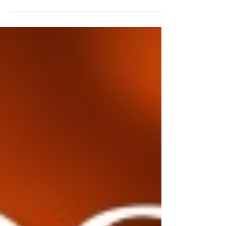
Nosso 5º Festival de Sushi foi um sucesso.
Além do buffet livre com pratos preparados
especialmente pelo nosso chef, tivemos
ainda...