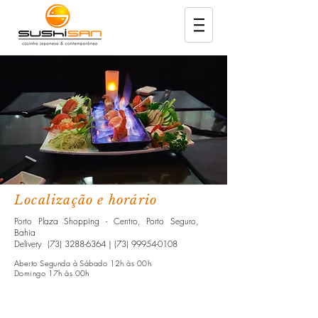
Localização e horário
Porto Plaza Shopping - Centro, Porto Seguro,
Bahia
Delivery
(73) 3288-6364
|
(73) 99954-0108
Aberto Segunda à Sábado 12h às 00h
Domingo 17h às 00h